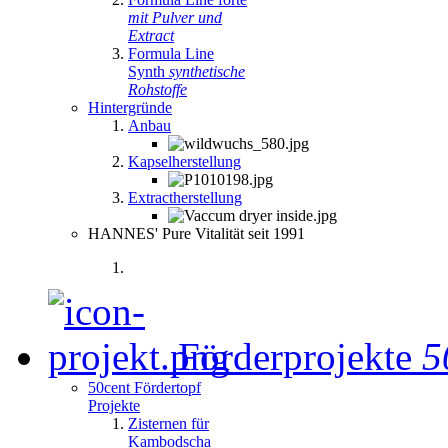
mit Pulver und
Extract
Formula Line
Synth
synthetische
Rohstoffe
Hintergründe
Anbau
Kapselherstellung
Extractherstellung
HANNES' Pure Vitalität seit 1991
Förderprojekte
5
50cent Fördertopf
Projekte
Zisternen für
Kambodscha