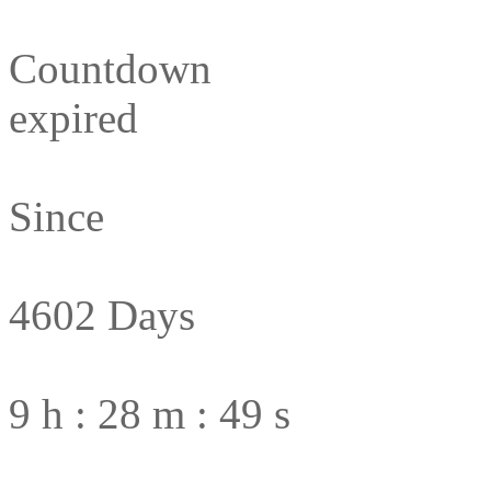
Countdown
expired
Since
4602 Days
9 h : 28 m : 50 s