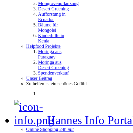
Mongrovenpflanzung
Desert Greening
Aufforstung in
Ecuador
Bäume für
Mongolei
Kinderhilfe in
Kenia
Helpfood Projekte
Moringa aus
Paraguay
Moringa aus
Desert Greening
Spendenverkauf
Unser Beitrag
Zu helfen ist ein schönes Gefühl
Hannes Info Port
Online Shopping 24h
mit