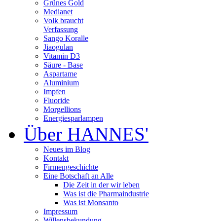
Grünes Gold
Medianet
Volk braucht
Verfassung
Sango Koralle
Jiaogulan
Vitamin D3
Säure - Base
Aspartame
Aluminium
Impfen
Fluoride
Morgellions
Energiesparlampen
Über HANNES'
Neues im Blog
Kontakt
Firmengeschichte
Eine Botschaft an Alle
Die Zeit in der wir leben
Was ist die Pharmaindustrie
Was ist Monsanto
Impressum
Willensbekundung