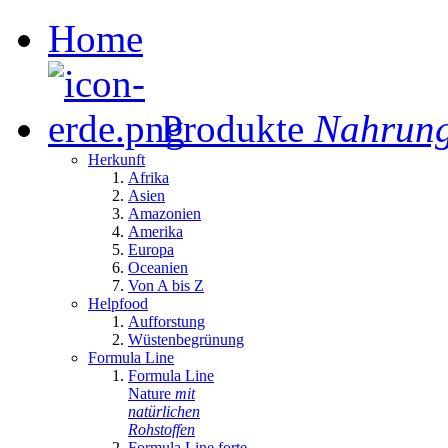
Home
Produkte
Nahrung
Herkunft
Afrika
Asien
Amazonien
Amerika
Europa
Oceanien
Von A bis Z
Helpfood
Aufforstung
Wüstenbegrünung
Formula Line
Formula Line
Nature
mit
natürlichen
Rohstoffen
Formula Line forte