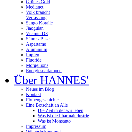
Grünes Gold
Medianet
Volk braucht
Verfassung
Sango Koralle
Jiaogulan
Vitamin D3
Säure - Base
Aspartame
Aluminium
Impfen
Fluoride
Morgellions
Energiesparlampen
Über HANNES'
Neues im Blog
Kontakt
Firmengeschichte
Eine Botschaft an Alle
Die Zeit in der wir leben
Was ist die Pharmaindustrie
Was ist Monsanto
Impressum
Willensbekundung