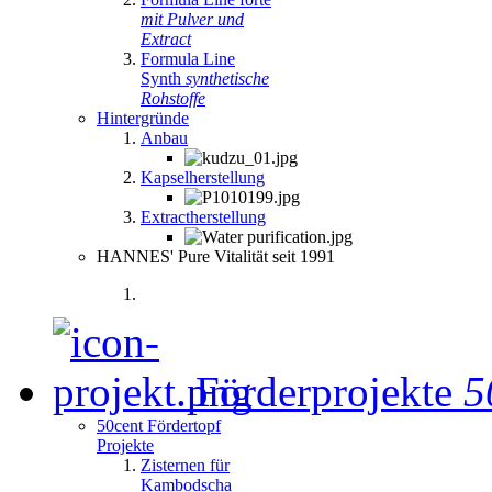
mit Pulver und
Extract
Formula Line
Synth
synthetische
Rohstoffe
Hintergründe
Anbau
Kapselherstellung
Extractherstellung
HANNES' Pure Vitalität seit 1991
Förderprojekte
5
50cent Fördertopf
Projekte
Zisternen für
Kambodscha