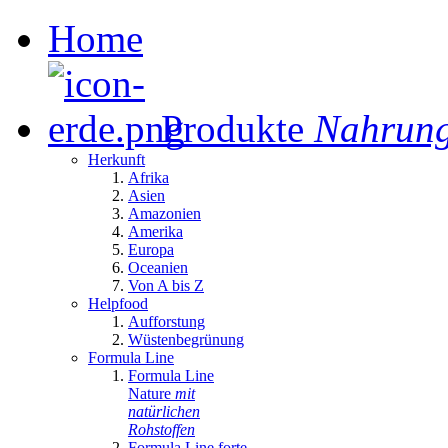
Home
Produkte
Nahrung
Herkunft
Afrika
Asien
Amazonien
Amerika
Europa
Oceanien
Von A bis Z
Helpfood
Aufforstung
Wüstenbegrünung
Formula Line
Formula Line
Nature
mit
natürlichen
Rohstoffen
Formula Line forte