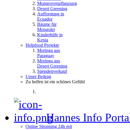
Mongrovenpflanzung
Desert Greening
Aufforstung in
Ecuador
Bäume für
Mongolei
Kinderhilfe in
Kenia
Helpfood Projekte
Moringa aus
Paraguay
Moringa aus
Desert Greening
Spendenverkauf
Unser Beitrag
Zu helfen ist ein schönes Gefühl
Hannes Info Port
Online Shopping 24h
mit