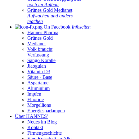
noch im Aufbau
Grünes Gold Medianet
Aufwachen und anders
machen
On Facebook
Infoseiten
Hannes Pharma
Grünes Gold
Medianet
Volk braucht
Verfassung
Sango Koralle
Jiaogulan
Vitamin D3
Säure - Base
Aspartame
Aluminium
Impfen
Fluoride
Morgellions
Energiesparlampen
Über HANNES'
Neues im Blog
Kontakt
Firmengeschichte
Eine Botschaft an Alle