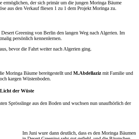
elle ermöglichen, der sich primär um die jungen Moringa Bäume
löse aus den Verkauf fliesen 1 zu 1 dem Projekt Moringa zu.
 Desert Greening von Berlin den langen Weg nach Algerien. Im
tmalig persönlich kennenlernen.
us, bevor die Fahrt weiter nach Algerien ging.
 die Moringa Bäume bereitgestellt und
M.Abdellaziz
mit Familie und
 noch kargen Wüstenboden.
 Licht der Wüste
sten Sprösslinge aus den Boden und wuchsen nun unaufhörlich der
Im Juni wure dann deutlich, dass es den Moringa Bäumen
in Desert Greening sehr gut gefiehl, und die Bäumchen