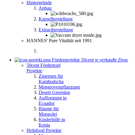
Hintergründe
Anbau
Kapselherstellung
Extractherstellung
HANNES' Pure Vitalität seit 1991
Förderprojekte
50cent je verkaufte Dose
50cent Fördertopf
Projekte
Zisternen für
Kambodscha
Mongrovenpflanzung
Desert Greening
Aufforstung in
Ecuador
Bäume für
Mongolei
Kinderhilfe in
Kenia
Helpfood Projekte