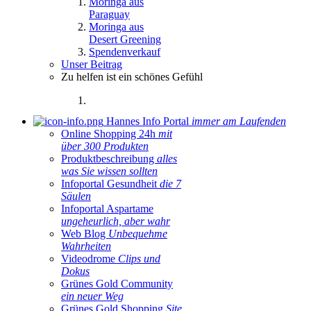
Moringa aus
Paraguay
Moringa aus
Desert Greening
Spendenverkauf
Unser Beitrag
Zu helfen ist ein schönes Gefühl
Hannes Info Portal
immer am Laufenden
Online Shopping 24h
mit
über 300 Produkten
Produktbeschreibung
alles
was Sie wissen sollten
Infoportal Gesundheit
die 7
Säulen
Infoportal Aspartame
ungeheurlich, aber wahr
Web Blog
Unbequehme
Wahrheiten
Videodrome
Clips und
Dokus
Grünes Gold Community
ein neuer Weg
Grünes Gold Shopping
Site