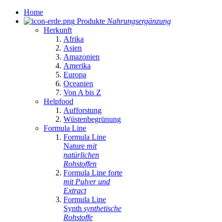
Home
Produkte
Nahrungsergänzung
Herkunft
Afrika
Asien
Amazonien
Amerika
Europa
Oceanien
Von A bis Z
Helpfood
Aufforstung
Wüstenbegrünung
Formula Line
Formula Line
Nature
mit
natürlichen
Rohstoffen
Formula Line forte
mit Pulver und
Extract
Formula Line
Synth
synthetische
Rohstoffe