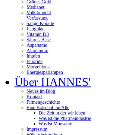
Grünes Gold
Medianet
Volk braucht
Verfassung
Sango Koralle
Jiaogulan
Vitamin D3
Säure - Base
Aspartame
Aluminium
Impfen
Fluoride
Morgellions
Energiesparlampen
Über HANNES'
Neues im Blog
Kontakt
Firmengeschichte
Eine Botschaft an Alle
Die Zeit in der wir leben
Was ist die Pharmaindustrie
Was ist Monsanto
Impressum
Willensbekundung