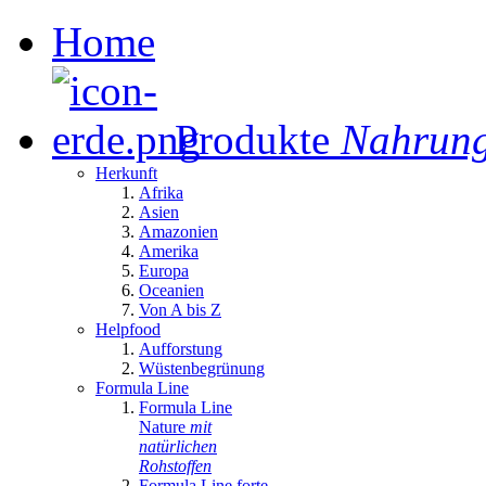
Home
Produkte
Nahrung
Herkunft
Afrika
Asien
Amazonien
Amerika
Europa
Oceanien
Von A bis Z
Helpfood
Aufforstung
Wüstenbegrünung
Formula Line
Formula Line
Nature
mit
natürlichen
Rohstoffen
Formula Line forte