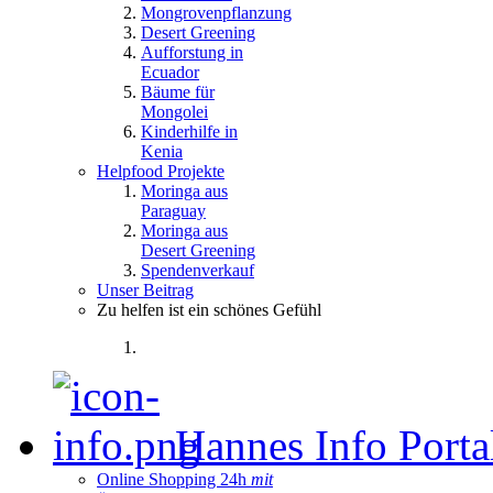
Mongrovenpflanzung
Desert Greening
Aufforstung in
Ecuador
Bäume für
Mongolei
Kinderhilfe in
Kenia
Helpfood Projekte
Moringa aus
Paraguay
Moringa aus
Desert Greening
Spendenverkauf
Unser Beitrag
Zu helfen ist ein schönes Gefühl
Hannes Info Port
Online Shopping 24h
mit